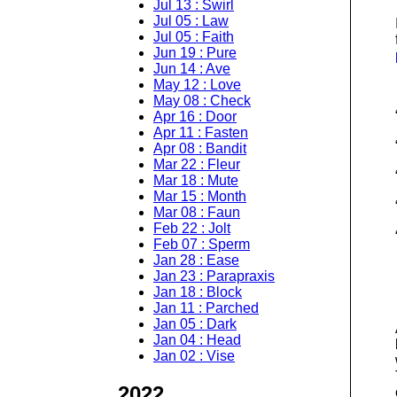
Jul 13 : Swirl
Jul 05 : Law
Jul 05 : Faith
Jun 19 : Pure
Jun 14 : Ave
May 12 : Love
May 08 : Check
Apr 16 : Door
Apr 11 : Fasten
Apr 08 : Bandit
Mar 22 : Fleur
Mar 18 : Mute
Mar 15 : Month
Mar 08 : Faun
Feb 22 : Jolt
Feb 07 : Sperm
Jan 28 : Ease
Jan 23 : Parapraxis
Jan 18 : Block
Jan 11 : Parched
Jan 05 : Dark
Jan 04 : Head
Jan 02 : Vise
2022