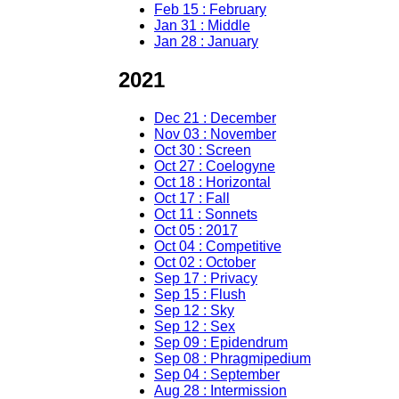
Feb 15 : February
Jan 31 : Middle
Jan 28 : January
2021
Dec 21 : December
Nov 03 : November
Oct 30 : Screen
Oct 27 : Coelogyne
Oct 18 : Horizontal
Oct 17 : Fall
Oct 11 : Sonnets
Oct 05 : 2017
Oct 04 : Competitive
Oct 02 : October
Sep 17 : Privacy
Sep 15 : Flush
Sep 12 : Sky
Sep 12 : Sex
Sep 09 : Epidendrum
Sep 08 : Phragmipedium
Sep 04 : September
Aug 28 : Intermission