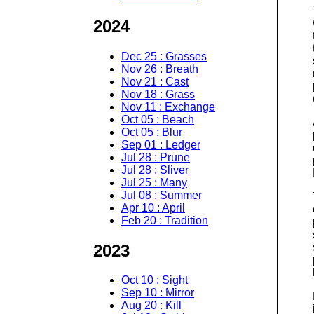
2024
Dec 25 : Grasses
Nov 26 : Breath
Nov 21 : Cast
Nov 18 : Grass
Nov 11 : Exchange
Oct 05 : Beach
Oct 05 : Blur
Sep 01 : Ledger
Jul 28 : Prune
Jul 28 : Sliver
Jul 25 : Many
Jul 08 : Summer
Apr 10 : April
Feb 20 : Tradition
2023
Oct 10 : Sight
Sep 10 : Mirror
Aug 20 : Kill