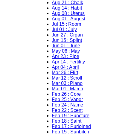
Aug 21 : Chalk
Aug 14 : Habit
Aug 08 : Uterus
Aug 01 : August
Jul 15 : Room
Jul 01 : July
Jun 27 : Organ
Jun 15 : Splint
Jun 01 : June
May 06 : May
Apr 23 : Pipe
Apr 14 : Fertility
Apr 04 : April
Mar 26 : Flirt
Mar 12 : Scroll
Mar 03 : Piano
Mar 01 : March
Feb 26 : Core
Feb 25 : Vapor
Feb 24 : Name
Feb 22 : Scent
Feb 19 : Puncture
Feb 18 : Saint
Feb 17 : Purloined
Feb 15 : Sunbitch