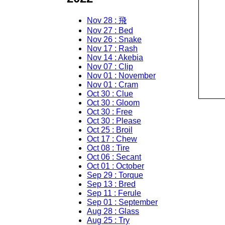
Nov 28 : 飛
Nov 27 : Bed
Nov 26 : Snake
Nov 17 : Rash
Nov 14 : Akebia
Nov 07 : Clip
Nov 01 : November
Nov 01 : Cram
Oct 30 : Clue
Oct 30 : Gloom
Oct 30 : Free
Oct 30 : Please
Oct 25 : Broil
Oct 17 : Chew
Oct 08 : Tire
Oct 06 : Secant
Oct 01 : October
Sep 29 : Torque
Sep 13 : Bred
Sep 11 : Ferule
Sep 01 : September
Aug 28 : Glass
Aug 25 : Try